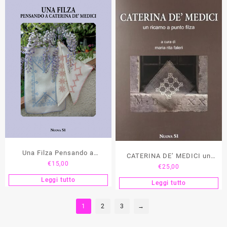
Una Filza Pensando a
CATERINA DE’ MEDICI un
€
15,00
Caterina Dè Medici
€
25,00
ricamo a punto filza –
Leggi tutto
Rosalba Pepi e a cura di
Leggi tutto
Maria Rita Faleri
1
2
3
→