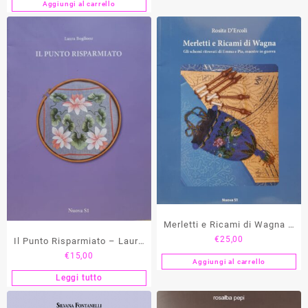
Aggiungi al carrello
Merletti e Ricami di Wagna –
€
25,00
Il Punto Risparmiato – Laura
Rosita D’Ercoli
€
15,00
Boglione
Aggiungi al carrello
Leggi tutto