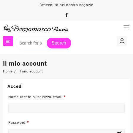
Skip
Benvenuto nel nostro negozio
to
content
Search
Il mio account
Home
Il mio account
Accedi
Richiesto
Nome utente o indirizzo email
*
Richiesto
Password
*