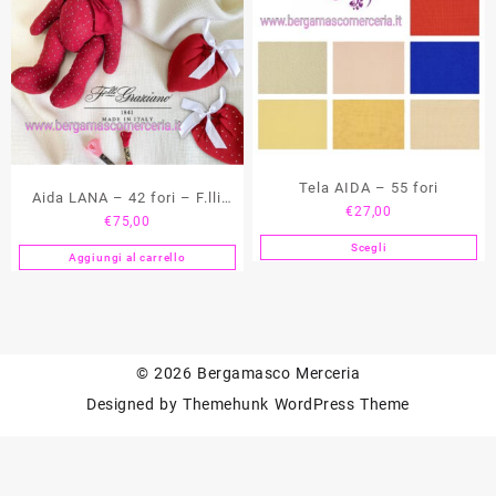
Tela AIDA – 55 fori
Aida LANA – 42 fori – F.lli
€
27,00
€
75,00
Graziano
Scegli
Questo
Aggiungi al carrello
prodotto
ha
più
varianti.
Le
© 2026
Bergamasco Merceria
opzioni
Designed by
Themehunk WordPress Theme
possono
essere
scelte
nella