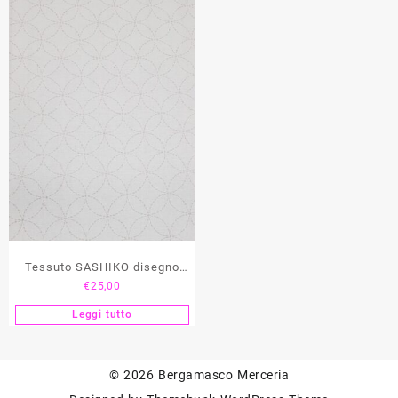
Tessuto SASHIKO disegno
€
25,00
Armonia
Leggi tutto
© 2026
Bergamasco Merceria