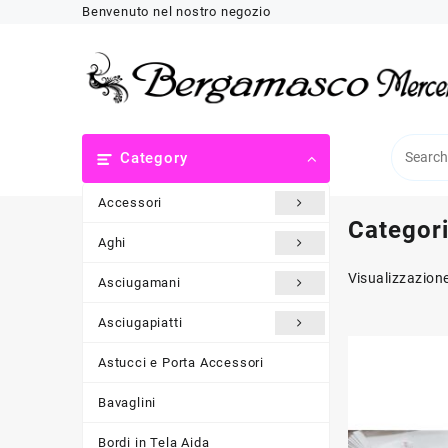
Skip
Benvenuto nel nostro negozio
to
content
Category
Accessori
Categor
Aghi
Visualizzazione
Asciugamani
Asciugapiatti
Astucci e Porta Accessori
Bavaglini
Bordi in Tela Aida