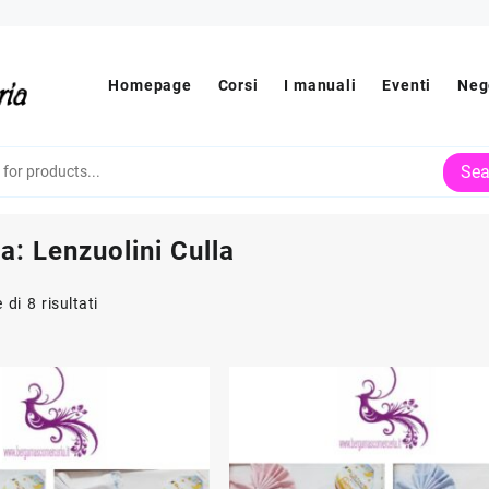
Homepage
Corsi
I manuali
Eventi
Neg
Sea
ia:
Lenzuolini Culla
Ordina
 di 8 risultati
in
base
al
più
recente