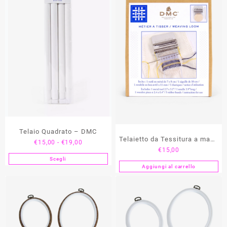
Telaio Quadrato – DMC
Telaietto da Tessitura a mano
Fascia
€
15,00
-
€
19,00
€
15,00
DMC
di
Scegli
Questo
prezzo:
Aggiungi al carrello
prodotto
da
ha
€15,00
più
a
varianti.
€19,00
Le
opzioni