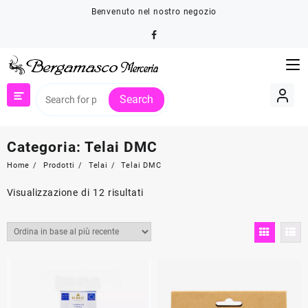
Skip
Benvenuto nel nostro negozio
to
content
Search
Categoria:
Telai DMC
Home
Prodotti
Telai
Telai DMC
Ordina
Visualizzazione di 12 risultati
in
base
al
più
recente