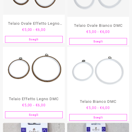
possono
essere
scelte
Telaio Ovale Effetto Legno
nella
Telaio Ovale Bianco DMC
Fascia
€
5,00
-
€
6,00
pagina
DMC
Fascia
€
5,00
-
€
6,00
di
del
di
Scegli
Questo
Scegli
prezzo:
prodotto
Questo
prezzo:
prodotto
da
prodotto
da
ha
€5,00
ha
€5,00
più
a
più
a
varianti.
€6,00
varianti.
€6,00
Le
Le
opzioni
opzioni
possono
possono
essere
essere
scelte
Telaio Effetto Legno DMC
scelte
Telaio Bianco DMC
nella
Fascia
nella
€
5,00
-
€
6,00
Fascia
€
5,00
-
€
6,00
pagina
di
pagina
di
Scegli
del
Questo
prezzo:
del
Scegli
Questo
prezzo:
prodotto
prodotto
da
prodotto
prodotto
da
ha
€5,00
ha