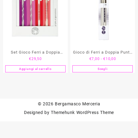
Set Gioco Ferri a Doppia
Gioco di Ferri a Doppia Punta
Fascia
€
29,50
€
7,00
-
€
10,00
Punta PRYM Ergonomics
PRYM Ergonomics
di
Aggiungi al carrello
Scegli
Questo
prezzo:
prodotto
da
ha
€7,00
più
a
varianti.
€10,00
Le
© 2026
Bergamasco Merceria
opzioni
Designed by
Themehunk WordPress Theme
possono
essere
scelte
nella