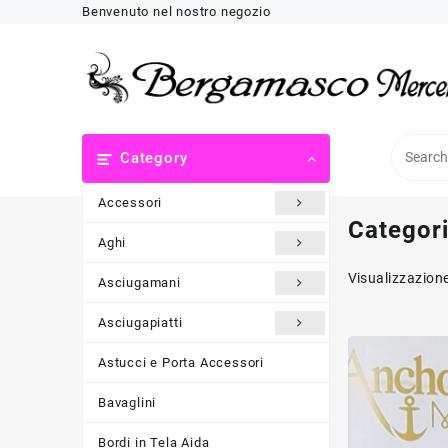
Skip
Benvenuto nel nostro negozio
to
content
Category
Accessori
Categor
Aghi
Visualizzazione
Asciugamani
Asciugapiatti
Astucci e Porta Accessori
Bavaglini
Bordi in Tela Aida