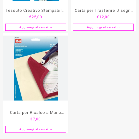
Tessuto Creativo Stampabile,
Carta per Trasferire Disegni
€
25,00
€
12,00
Adesiva, Cucibile PRYM
PRYM
Aggiungi al carrello
Aggiungi al carrello
Carta per Ricalco a Mano
€
7,00
PRYM
Aggiungi al carrello