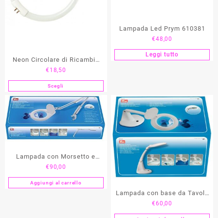
Lampada Led Prym 610381
€
48,00
Leggi tutto
Neon Circolare di Ricambio
€
18,50
per Lampade PRYM
Scegli
Questo
prodotto
ha
più
varianti.
Le
opzioni
Lampada con Morsetto e
possono
€
90,00
Lente D’ingrandimento PRYM
essere
scelte
Aggiungi al carrello
nella
Lampada con base da Tavolo
pagina
€
60,00
e Lente D’ingrandimento
del
PRYM