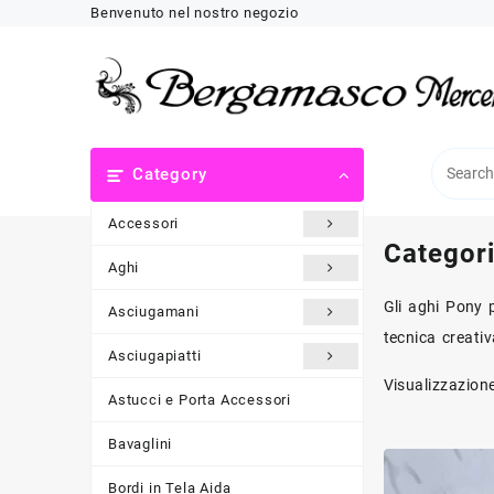
Skip
Benvenuto nel nostro negozio
to
content
Category
Accessori
Categor
Aghi
Gli aghi Pony p
Asciugamani
tecnica creati
Asciugapiatti
Visualizzazione
Astucci e Porta Accessori
Bavaglini
Bordi in Tela Aida