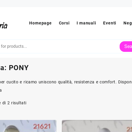
Homepage
Corsi
I manuali
Eventi
Neg
Sea
ia:
PONY
er cucito e ricamo uniscono qualità, resistenza e comfort. Disponib
va
Ordina
 di 2 risultati
in
base
al