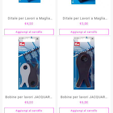
Ditale per Lavori a Maglia
Ditale per Lavori a Maglia
€
4,50
€
5,00
“Norvegese” PRYM
PRYM
Aggiungi al carrello
Aggiungi al carrello
Bobine per lavori JACQUARD
Bobine per lavori JACQUARD
€
6,00
€
6,00
(PICCOLE) PRYM
(GRANDI) PRYM
Aggiungi al carrello
Aggiungi al carrello