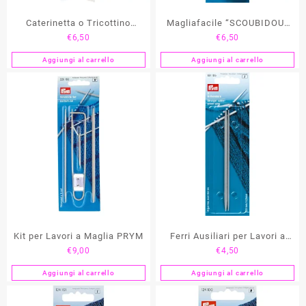
Caterinetta o Tricottino
Magliafacile “SCOUBIDOU”
€
6,50
€
6,50
“Bambolina” PRYM
PRYM
Aggiungi al carrello
Aggiungi al carrello
Kit per Lavori a Maglia PRYM
Ferri Ausiliari per Lavori a
€
9,00
€
4,50
Maglia PRYM
Aggiungi al carrello
Aggiungi al carrello