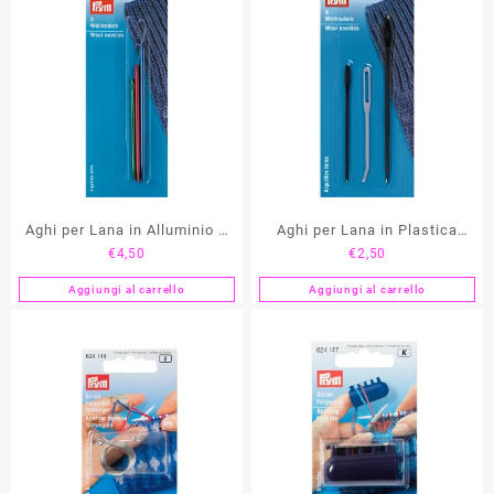
Aghi per Lana in Alluminio e
Aghi per Lana in Plastica
€
4,50
€
2,50
Cruna Flessibile PRYM
PRYM
Aggiungi al carrello
Aggiungi al carrello