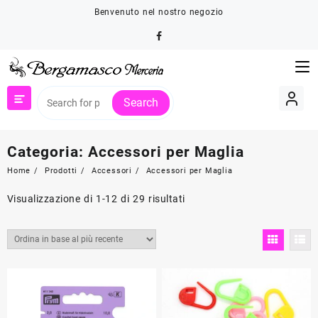
Skip
Benvenuto nel nostro negozio
to
content
Search
Categoria:
Accessori per Maglia
Home
Prodotti
Accessori
Accessori per Maglia
Ordina
Visualizzazione di 1-12 di 29 risultati
in
base
al
più
recente