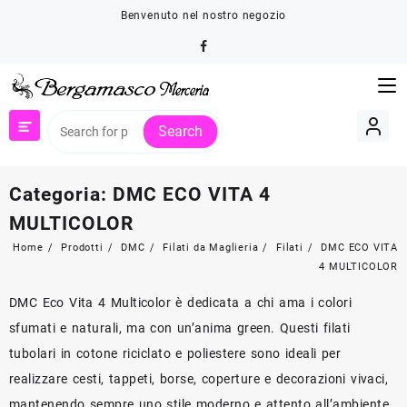
Skip
Benvenuto nel nostro negozio
to
content
Search
Categoria:
DMC ECO VITA 4
MULTICOLOR
Home
Prodotti
DMC
Filati da Maglieria
Filati
DMC ECO VITA
4 MULTICOLOR
DMC Eco Vita 4 Multicolor è dedicata a chi ama i colori
sfumati e naturali, ma con un’anima green. Questi filati
tubolari in cotone riciclato e poliestere sono ideali per
realizzare cesti, tappeti, borse, coperture e decorazioni vivaci,
mantenendo sempre uno stile moderno e attento all’ambiente.