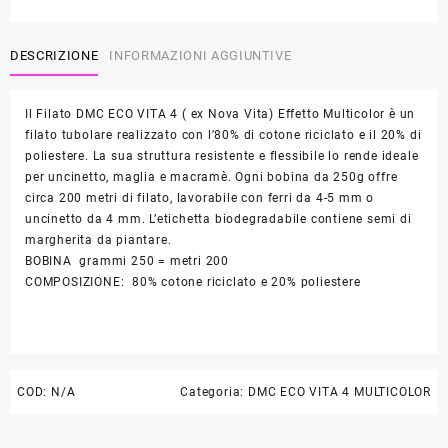
-
DMC
art.
DESCRIZIONE
INFORMAZIONI AGGIUNTIVE
386
quantità
Il Filato DMC ECO VITA 4 ( ex Nova Vita) Effetto Multicolor è un
filato tubolare realizzato con l’80% di cotone riciclato e il 20% di
poliestere. La sua struttura resistente e flessibile lo rende ideale
per uncinetto, maglia e macramè. Ogni bobina da 250g offre
circa 200 metri di filato, lavorabile con ferri da 4-5 mm o
uncinetto da 4 mm. L’etichetta biodegradabile contiene semi di
margherita da piantare.
BOBINA grammi 250 = metri 200
COMPOSIZIONE: 80% cotone riciclato e 20% poliestere
COD:
N/A
Categoria:
DMC ECO VITA 4 MULTICOLOR