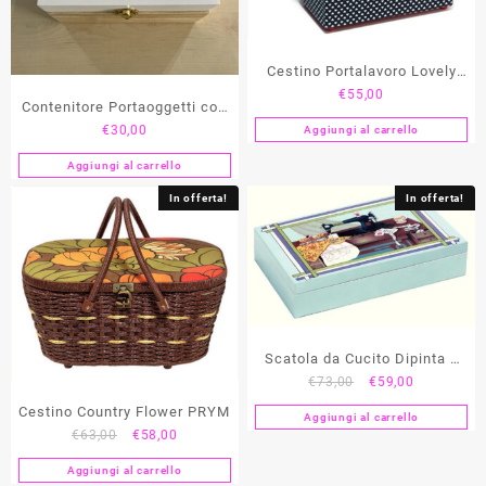
Cestino Portalavoro Lovely
€
55,00
PRYM
Contenitore Portaoggetti con
€
30,00
Aggiungi al carrello
Motivo “Fiore” PRYM
Aggiungi al carrello
In offerta!
In offerta!
Scatola da Cucito Dipinta a
Il
Il
€
73,00
€
59,00
Mano PRYM
prezzo
prezzo
Cestino Country Flower PRYM
Aggiungi al carrello
originale
attuale
Il
Il
€
63,00
€
58,00
era:
è:
prezzo
prezzo
€73,00.
€59,00.
Aggiungi al carrello
originale
attuale