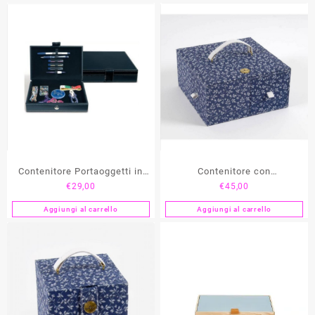
era:
è:
€63,00.
€58,00.
Contenitore Portaoggetti in
Contenitore con
€
29,00
€
45,00
Simil-Pelle PRYM
Scompartimenti DMC
Aggiungi al carrello
Aggiungi al carrello