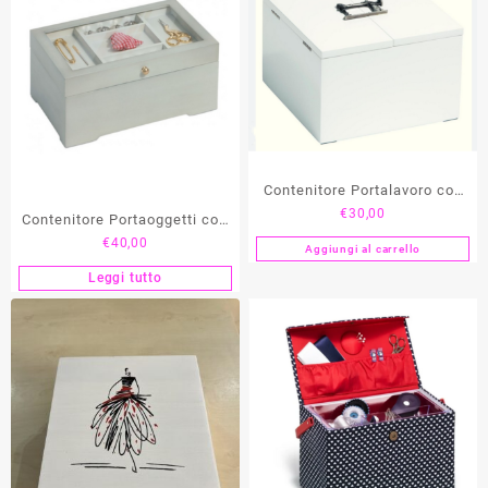
recente
Contenitore Portalavoro con
€
30,00
Chiusura Decorativa PRYM
Contenitore Portaoggetti con
€
40,00
Vetrinetta PRYM
Aggiungi al carrello
Leggi tutto