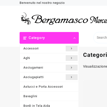
Skip
Benvenuto nel nostro negozio
to
content
Category
Accessori
Categor
Aghi
Visualizzazione
Asciugamani
Asciugapiatti
Astucci e Porta Accessori
Bavaglini
Bordi in Tela Aida