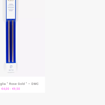
aglia ” Rose Gold ” – DMC
Fascia
€
4,00
-
€
9,50
di
prezzo:
da