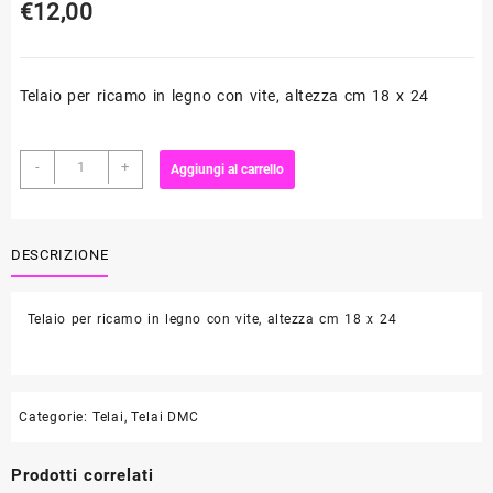
€
12,00
Telaio per ricamo in legno con vite, altezza cm 18 x 24
Telaio
-
+
Aggiungi al carrello
in
legno
Ovale
U2108
DESCRIZIONE
quantità
Telaio per ricamo in legno con vite, altezza cm 18 x 24
Categorie:
Telai
,
Telai DMC
Prodotti correlati