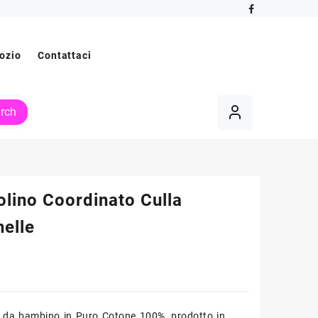
ozio
Contattaci
rch
olino Coordinato Culla
nelle
 da bambino in Puro Cotone 100%, prodotto in