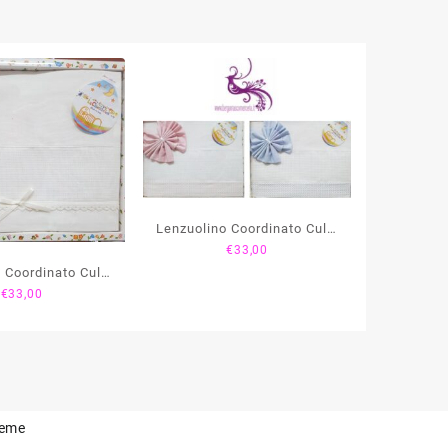
Lenzuolino Coordinato Culla
€
33,00
Mini Cuori
 Coordinato Culla
€
33,00
zo Sangallo
heme