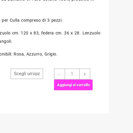
 per Culla compreso di 3 pezzi.
nzuolo cm. 120 x 83, federa cm. 36 x 28. Lenzuolo
angoli.
onibili: Rosa, Azzurro, Grigio.
Lenzuolino
-
+
i
Coordinato
Culla
Aggiungi al carrello
Coccinelle
quantità