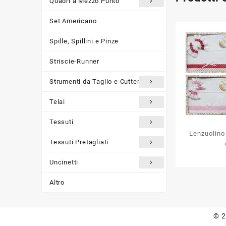
Quadri a Mezzo Punto
Set Americano
Spille, Spillini e Pinze
Striscie-Runner
Strumenti da Taglio e Cutter
Telai
Tessuti
Lenzuolino
Tessuti Pretagliati
C
Uncinetti
Altro
© 