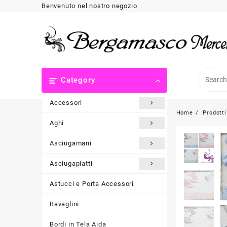
Skip
Benvenuto nel nostro negozio
to
content
Category
Accessori
Home
Prodotti
Aghi
Asciugamani
Asciugapiatti
Astucci e Porta Accessori
Bavaglini
Bordi in Tela Aida