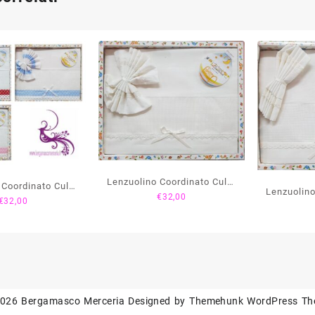
Lenzuolino Coordinato Culla
 Coordinato Culla
Lenzuolino
€
32,00
Pizzo
€
32,00
uoricini
Piz
2026
Bergamasco Merceria
Designed by
Themehunk WordPress T