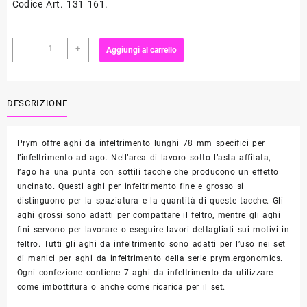
Codice Art. 131 161.
Aghi
-
+
Aggiungi al carrello
per
FELTRO
(GRANDI)
PRYM
DESCRIZIONE
quantità
Prym offre aghi da infeltrimento lunghi 78 mm specifici per
l’infeltrimento ad ago. Nell’area di lavoro sotto l’asta affilata,
l’ago ha una punta con sottili tacche che producono un effetto
uncinato. Questi aghi per infeltrimento fine e grosso si
distinguono per la spaziatura e la quantità di queste tacche. Gli
aghi grossi sono adatti per compattare il feltro, mentre gli aghi
fini servono per lavorare o eseguire lavori dettagliati sui motivi in
​​feltro. Tutti gli aghi da infeltrimento sono adatti per l’uso nei set
di manici per aghi da infeltrimento della serie prym.ergonomics.
Ogni confezione contiene 7 aghi da infeltrimento da utilizzare
come imbottitura o anche come ricarica per il set.