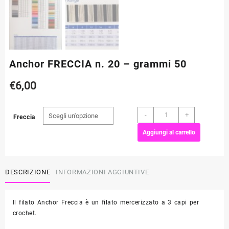
Anchor FRECCIA n. 20 – grammi 50
€
6,00
Anchor
-
+
Freccia
FRECCIA
Aggiungi al carrello
n.
20
-
grammi
DESCRIZIONE
INFORMAZIONI AGGIUNTIVE
50
quantità
Il filato Anchor Freccia è un filato mercerizzato a 3 capi per
crochet.