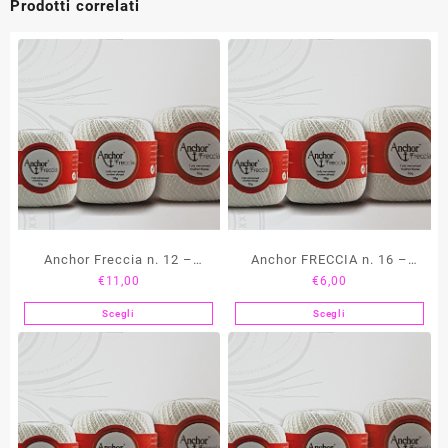
Prodotti correlati
Anchor Freccia n. 12 –
Anchor FRECCIA n. 16 –
€
11,00
€
6,00
grammi 100
grammi 50
Scegli
Scegli
Questo
Questo
prodotto
prodotto
ha
ha
più
più
varianti.
varianti.
Le
Le
opzioni
opzioni