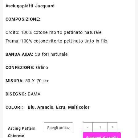
Asciugapiatti Jacquard
COMPOSIZIONE
:
Ordito: 100% cotone ritorto pettinato naturale
Trama: 100% cotone ritorto pettinato tinto in filo
BANDA AIDA:
58 fori naturale
CONFEZIONE:
Orlino
MISURA
:
50 X 70 cm
DISEGNO
:
DAMA
COLORI
: Blu, Arancio, Ecru, Multicolor
Asciugapiatti
-
+
Asciug Pattern
Pattern
Chierese
Aggiungi al carrello