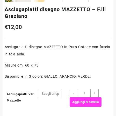
Asciugapiatti disegno MAZZETTO – F.lli
Graziano
€
12,00
Asciugapiatti disegno MAZZETTO in Puro Cotone con fascia
in tela aida.
Misure cm. 60 x 75.
Disponibile in 3 colori: GIALLO, ARANCIO, VERDE.
Asciugapiatti
-
+
Asciugapiatti Var.
disegno
Mazzetto
Aggiungi al carrello
MAZZETTO
-
F.lli