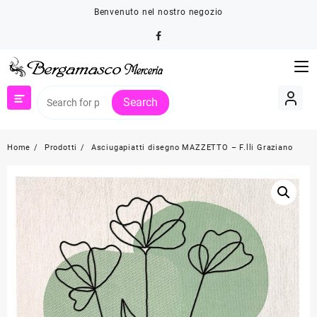
Skip
Benvenuto nel nostro negozio
to
content
Search
Home
Prodotti
Asciugapiatti disegno MAZZETTO – F.lli Graziano