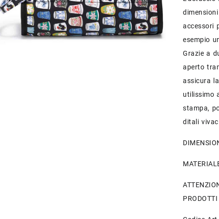
dimensioni
accessori 
esempio unc
Grazie a du
aperto tram
assicura la
utilissimo 
stampa, po
ditali vivac
DIMENSION
MATERIALE:
ATTENZIO
PRODOTTI 