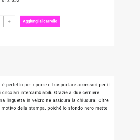
. 612 652.
cio
+
Aggiungi al carrello
oggetti
les
ità
 perfetto per riporre e trasportare accessori per il
circolari intercambiabili. Grazie a due cerniere
una linguetta in velcro ne assicura la chiusura. Oltre
il motivo della stampa, poiché lo sfondo nero mette