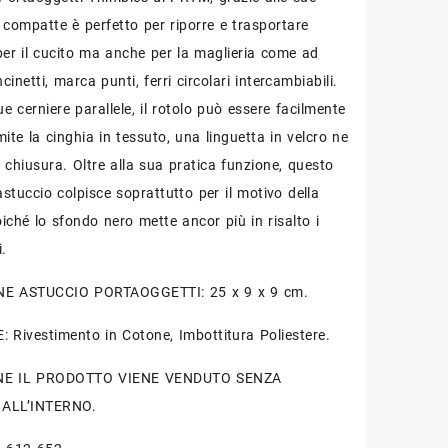
 compatte è perfetto per riporre e trasportare
per il cucito ma anche per la maglieria come ad
inetti, marca punti, ferri circolari intercambiabili.
e cerniere parallele, il rotolo può essere facilmente
ite la cinghia in tessuto, una linguetta in velcro ne
 chiusura. Oltre alla sua pratica funzione, questo
astuccio colpisce soprattutto per il motivo della
iché lo sfondo nero mette ancor più in risalto i
i.
E ASTUCCIO PORTAOGGETTI: 25 x 9 x 9 cm.
 Rivestimento in Cotone, Imbottitura Poliestere.
NE IL PRODOTTO VIENE VENDUTO SENZA
ALL’INTERNO.