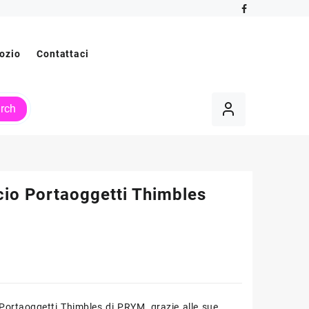
ozio
Contattaci
rch
cio Portaoggetti Thimbles
 Portaoggetti Thimbles di PRYM, grazie alle sue