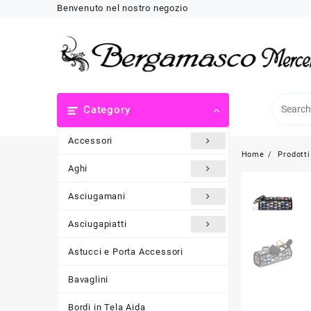
Skip
Benvenuto nel nostro negozio
to
content
Category
Accessori
Home
Prodotti
Aghi
Asciugamani
Asciugapiatti
Astucci e Porta Accessori
Bavaglini
Bordi in Tela Aida