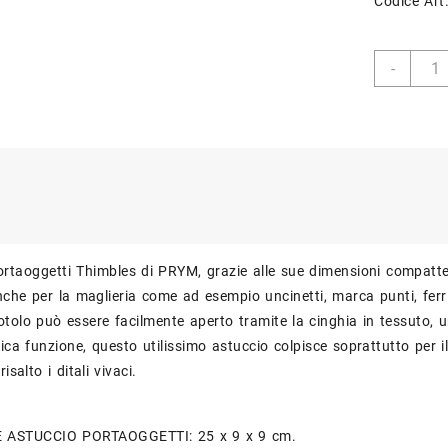
Codice Art
Astuc
-
Porta
Thimb
PRYM
quant
ortaoggetti Thimbles di PRYM, grazie alle sue dimensioni compatte è
che per la maglieria come ad esempio uncinetti, marca punti, ferri 
 rotolo può essere facilmente aperto tramite la cinghia in tessuto, 
tica funzione, questo utilissimo astuccio colpisce soprattutto per 
isalto i ditali vivaci.
 ASTUCCIO PORTAOGGETTI: 25 x 9 x 9 cm.