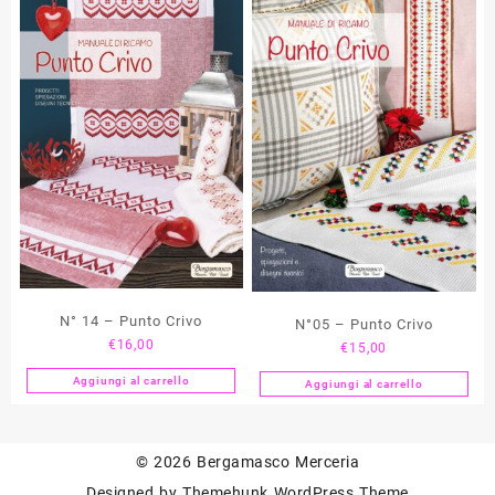
N° 14 – Punto Crivo
N°05 – Punto Crivo
€
16,00
€
15,00
Aggiungi al carrello
Aggiungi al carrello
© 2026
Bergamasco Merceria
Designed by
Themehunk WordPress Theme