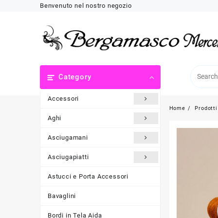
Skip
Benvenuto nel nostro negozio
to
content
Category
Accessori
Home
Prodotti
Aghi
Asciugamani
Asciugapiatti
Astucci e Porta Accessori
Bavaglini
Bordi in Tela Aida