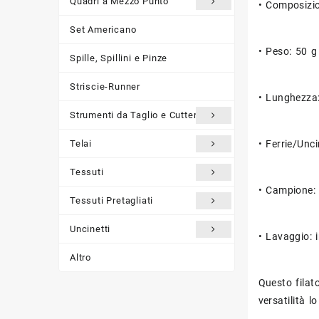
Quadri a Mezzo Punto
• Composizio
Set Americano
• Peso: 50 g
Spille, Spillini e Pinze
Striscie-Runner
• Lunghezza:
Strumenti da Taglio e Cutter
Telai
• Ferrie/Unc
Tessuti
• Campione: 
Tessuti Pretagliati
Uncinetti
• Lavaggio: i
Altro
Questo filat
versatilità l