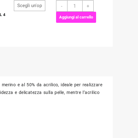
DMC
-
+
MERINO
L 4
ESSENTIEL
Aggiungi al carrello
4
quantità
merino e al 50% da acrilico, ideale per realizzare
dezza e delicatezza sulla pelle, mentre l’acrilico