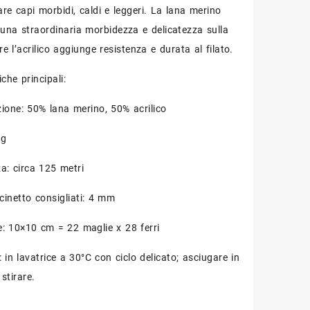
are capi morbidi, caldi e leggeri. La lana merino
 una straordinaria morbidezza e delicatezza sulla
re l’acrilico aggiunge resistenza e durata al filato.
iche principali:
ione: 50% lana merino, 50% acrilico
 g
a: circa 125 metri
cinetto consigliati: 4 mm
: 10×10 cm = 22 maglie x 28 ferri
 in lavatrice a 30°C con ciclo delicato; asciugare in
stirare.