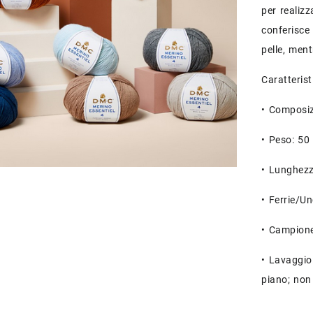
per realizz
conferisce
pelle, ment
Caratterist
• Composiz
• Peso: 50
• Lunghezz
• Ferrie/Un
• Campione
• Lavaggio:
piano; non 