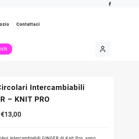
ozio
Contattaci
rch
Circolari Intercambiabili
R – KNIT PRO
Fascia
€
13,00
di
colari intercambiabili GINGER di Knit Pro, sono