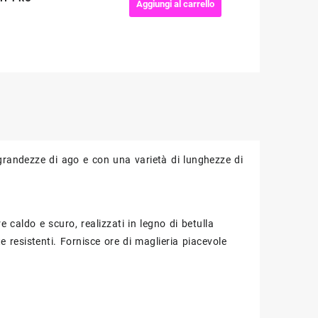
Intercambiabili
Aggiungi al carrello
GINGER
-
KNIT
PRO
quantità
e grandezze di ago e con una varietà di lunghezze di
aldo e scuro, realizzati in legno di betulla
 resistenti.
Fornisce ore di maglieria piacevole
.