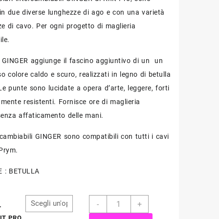
prezzo:
i in due diverse lunghezze di ago e con una varietà
da
ze di cavo. Per ogni progetto di maglieria
€8,00
le.
a
GINGER aggiunge il fascino aggiuntivo di un un
o colore caldo e scuro, realizzati in legno di betulla
€13,00
Le punte sono lucidate a opera d’arte, leggere, forti
mente resistenti.
Fornisce ore di maglieria
senza affaticamento delle mani.
ercambiabili GINGER sono compatibili con tutti i cavi
 Prym.
 : BETULLA
Ferri
-
+
.
Circolari
NIT PRO