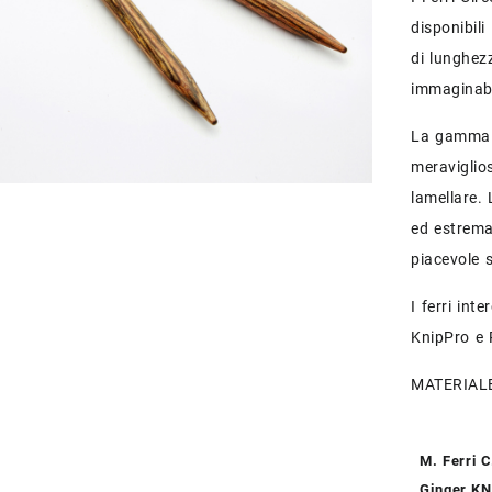
disponibil
di lunghez
immaginabi
La gamma 
meraviglios
lamellare. 
ed estrema
piacevole 
I ferri int
KnipPro e
MATERIALE
M. Ferri C
Ginger K