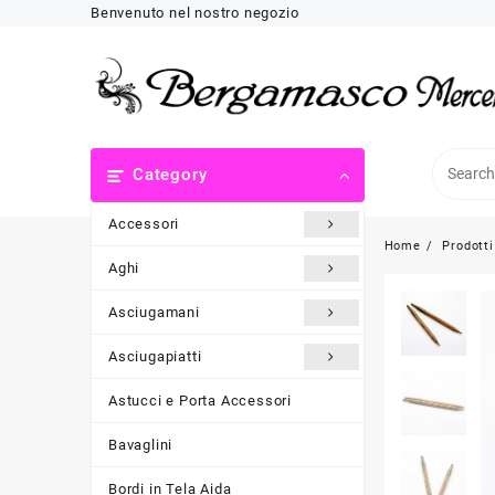
Skip
Benvenuto nel nostro negozio
to
content
Category
Accessori
Home
Prodotti
Aghi
Asciugamani
Asciugapiatti
Astucci e Porta Accessori
Bavaglini
Bordi in Tela Aida