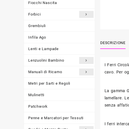
Fiocchi Nascita
Forbici
Grembiuli
Infila Ago
DESCRIZIONE
Lenti e Lampade
Lenzuolini Bambino
I Ferri Circ
Manuali di Ricamo
cavo. Per og
Metri per Sarti e Regoli
La gamma GIN
Mulinetti
lamellare. L
senza affati
Patchwork
Penne e Marcatori per Tessuti
I ferri inte