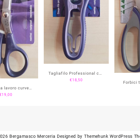
Tagliafilo Professional cm.
€
18,50
12 – 611523
Forbici 
da lavoro curve
Profess
€
19,00
onal cm. 13,5 –
611509
2026
Bergamasco Merceria
Designed by
Themehunk WordPress T