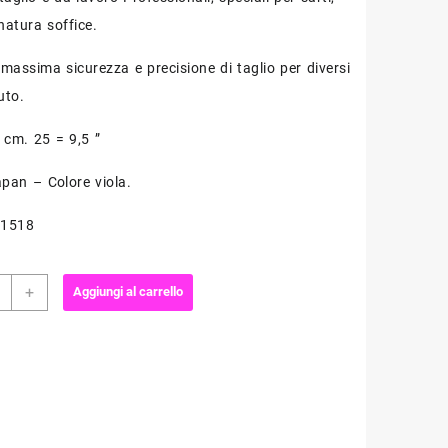
atura soffice.
 massima sicurezza e precisione di taglio per diversi
uto.
 cm. 25 = 9,5 ”
pan – Colore viola.
11518
i
+
Aggiungi al carrello
o
ssional
18