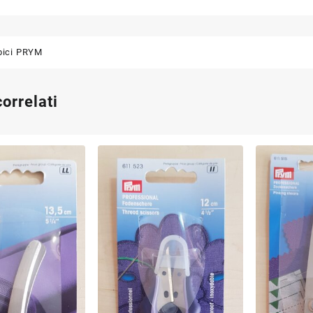
bici PRYM
correlati