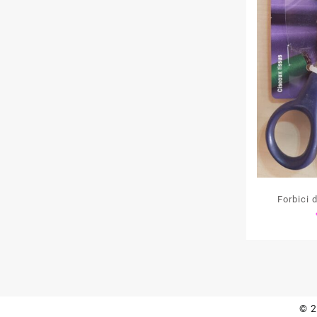
Forbici 
Professi
© 