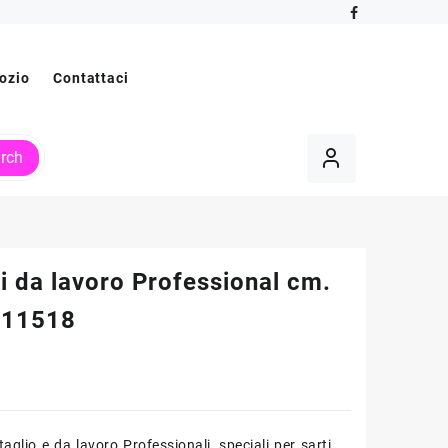
ozio
Contattaci
rch
i da lavoro Professional cm.
611518
taglio e da lavoro Professionali, speciali per sarti,