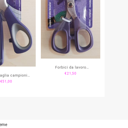
Forbici da lavoro
€
21,50
Professional cm. 13 –
taglia campioni
€
51,00
611510
ional cm. 23 –
611515
heme