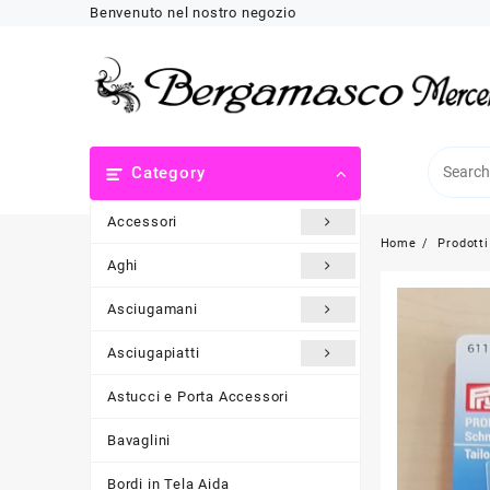
Skip
Benvenuto nel nostro negozio
to
content
Category
Accessori
Home
Prodotti
Aghi
Asciugamani
Asciugapiatti
Astucci e Porta Accessori
Bavaglini
Bordi in Tela Aida