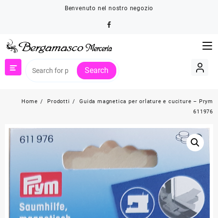
Skip
Benvenuto nel nostro negozio
to
content
Search
Home
Prodotti
Guida magnetica per orlature e cuciture – Prym
611976