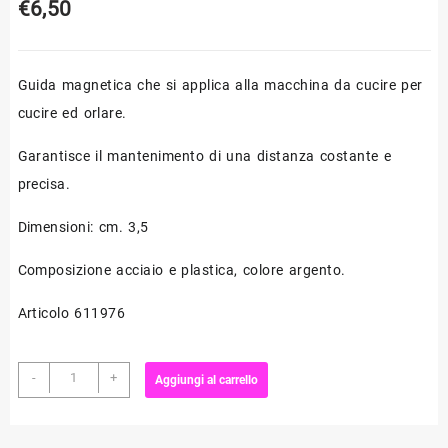
€
6,50
Guida magnetica che si applica alla macchina da cucire per
cucire ed orlare.
Garantisce il mantenimento di una distanza costante e
precisa.
Dimensioni: cm. 3,5
Composizione acciaio e plastica, colore argento.
Articolo 611976
Guida
-
+
Aggiungi al carrello
magnetica
per
orlature