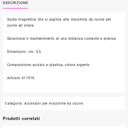
e
DESCRIZIONE
cuciture
-
Guida magnetica che si applica alla macchina da cucire per
Prym
cucire ed orlare.
611976
quantità
Garantisce il mantenimento di una distanza costante e precisa.
Dimensioni: cm. 3,5
Composizione acciaio e plastica, colore argento.
Articolo 611976
Categoria:
Accessori per macchine da cucire
Prodotti correlati