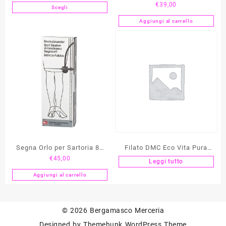
di
€
39,00
MILWARD
Vapore MINI
Scegli
Questo
prezzo:
prodotto
Aggiungi al carrello
da
ha
€29,00
più
a
varianti.
€39,00
Le
opzioni
possono
essere
scelte
nella
pagina
del
Segna Orlo per Sartoria 80
Filato DMC Eco Vita Pura
prodotto
€
45,00
cm PRYM
Lana – art. 360
Leggi tutto
Aggiungi al carrello
© 2026
Bergamasco Merceria
Designed by
Themehunk WordPress Theme