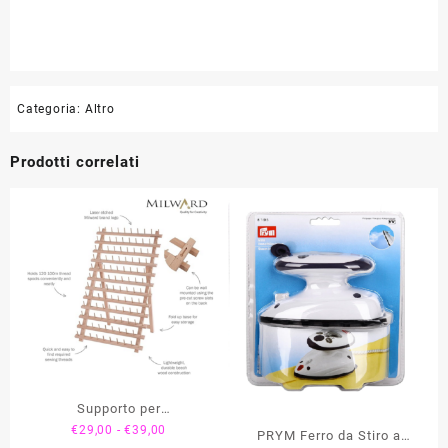
Categoria:
Altro
Prodotti correlati
Supporto per
Fascia
€
29,00
-
€
39,00
Spolette/Rocchette di Filo
PRYM Ferro da Stiro a