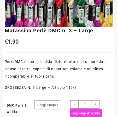
Matassina Perlè DMC n. 3 – Large
€
1,90
Perlé DMC è uno splendido filato ritorto, molto morbido e
setoso al tatto, capace di apportare volume e un rilievo
incomparabile ai tuoi ricami.
GROSSEZZA N. 3 Large – Articolo 115/3
Matassina
-
+
DMC Perlè 3-
Perlè
w115a
Aggiungi al carrello
DMC