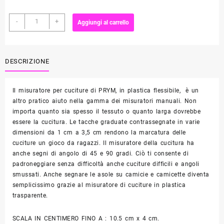
Misuratore
-
+
Aggiungi al carrello
per
Cuciture
PRYM
quantità
DESCRIZIONE
Il misuratore per cuciture di PRYM, in plastica flessibile, è un
altro pratico aiuto nella gamma dei misuratori manuali. Non
importa quanto sia spesso il tessuto o quanto larga dovrebbe
essere la cucitura. Le tacche graduate contrassegnate in varie
dimensioni da 1 cm a 3,5 cm rendono la marcatura delle
cuciture un gioco da ragazzi. Il misuratore della cucitura ha
anche segni di angolo di 45 e 90 gradi. Ciò ti consente di
padroneggiare senza difficoltà anche cuciture difficili e angoli
smussati. Anche segnare le asole su camicie e camicette diventa
semplicissimo grazie al misuratore di cuciture in plastica
trasparente.
SCALA IN CENTIMERO FINO A : 10.5 cm x 4 cm.