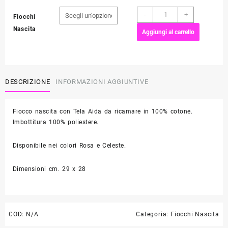
Nuvola
-
+
Fiocchi
e
Nascita
Aggiungi al carrello
Orso
quantità
DESCRIZIONE
INFORMAZIONI AGGIUNTIVE
Fiocco nascita con Tela Aida da ricamare in 100% cotone.
Imbottitura 100% poliestere.
Disponibile nei colori Rosa e Celeste.
Dimensioni cm. 29 x 28
COD:
N/A
Categoria:
Fiocchi Nascita