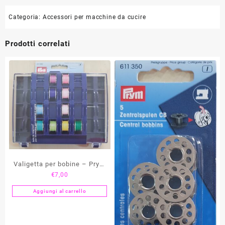
Categoria:
Accessori per macchine da cucire
Prodotti correlati
Valigetta per bobine – Prym
€
7,00
611980
Aggiungi al carrello