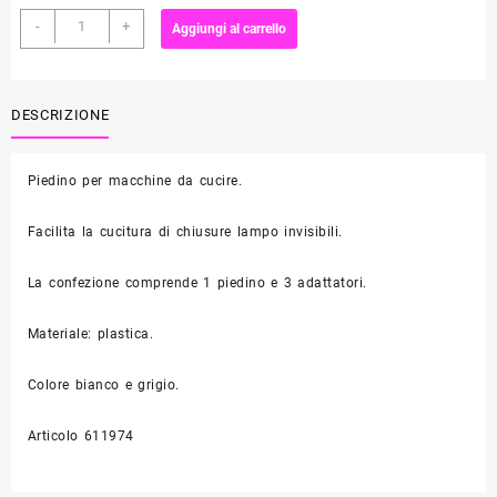
Piedino
-
+
Aggiungi al carrello
per
chiusure
lampo
invisibili
DESCRIZIONE
-
Prym
Piedino per macchine da cucire.
611974
quantità
Facilita la cucitura di chiusure lampo invisibili.
La confezione comprende 1 piedino e 3 adattatori.
Materiale: plastica.
Colore bianco e grigio.
Articolo 611974