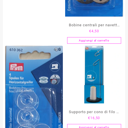
Bobine centrali per navetta
€
4,50
CB – Prym 611350
Aggiungi al carrello
Supporto per cono di filo –
€
16,50
Prym 611769
Aggiungi al carrello