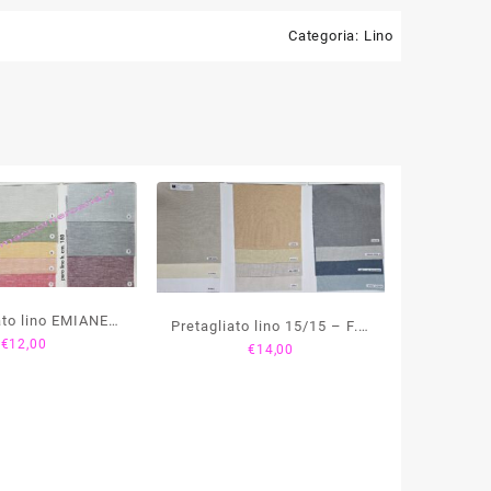
Categoria:
Lino
ato lino EMIANE
Pretagliato lino 15/15 – F.lli
€
12,00
F.lli Graziano
€
14,00
Graziano