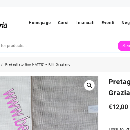
Homepage
Corsi
I manuali
Eventi
Neg
Sea
Pretagliato lino NATTE’ – F.lli Graziano
Pretag
Grazi
€
12,00
Tessuto Pre