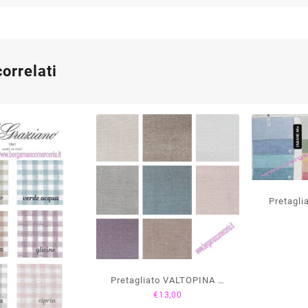
correlati
Pretagli
MIX – 
Pretagliato VALTOPINA –
€
13,00
F.lli Graziano