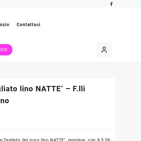
ozio
Contattaci
rch
liato lino NATTE’ – F.lli
ano
-Tagliato del puro lino NATTE’, regolare, con 8,5 fili