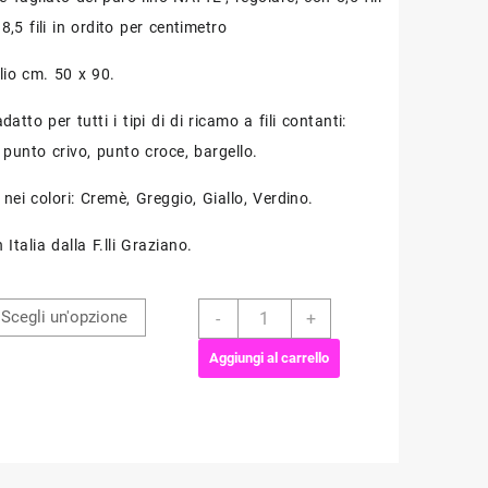
8,5 fili in ordito per centimetro
lio cm. 50 x 90.
datto per tutti i tipi di di ricamo a fili contanti:
 punto crivo, punto croce, bargello.
 nei colori: Cremè, Greggio, Giallo, Verdino.
 Italia dalla F.lli Graziano.
Pretagliato
-
+
lino
NATTE'
Aggiungi al carrello
-
F.lli
Graziano
quantità