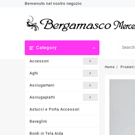
Skip
Benvenuto nel nostro negozio
to
content
Category
Accessori
Home
Prodotti
Aghi
Asciugamani
Asciugapiatti
Astucci e Porta Accessori
Bavaglini
Bordi in Tela Aida