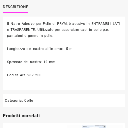
per
Pelle
DESCRIZIONE
quantità
Il Natro Adesivo per Pelle di PRYM, è adesivo in ENTRAMBI I LATI
e TRASPARENTE. Utilizzato per accorciare capi in pelle p.e.
pantaloni e gonne in pelle.
Lunghezza del nastro all’interno: 5 m
Spessore del nastro: 12 mm
Codice Art. 987 200
Categoria:
Colle
Prodotti correlati