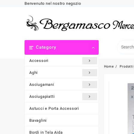
Skip
Benvenuto nel nostro negozio
to
content
Category
Accessori
Home
Prodotti
Aghi
Asciugamani
Asciugapiatti
Astucci e Porta Accessori
Bavaglini
Bordi in Tela Aida