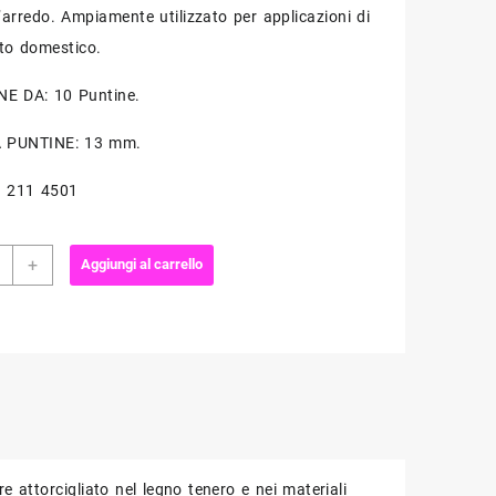
d’arredo. Ampiamente utilizzato per applicazioni di
to domestico.
E DA: 10 Puntine.
 PUNTINE: 13 mm.
. 211 4501
ne
+
Aggiungi al carrello
timenti
ARD
ità
attorcigliato nel legno tenero e nei materiali