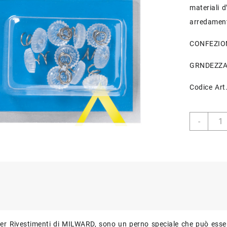
materiali 
arredamen
CONFEZION
GRNDEZZA
Codice Art
Punti
-
per
Rives
MILW
quant
er Rivestimenti di MILWARD, sono un perno speciale che può essere 