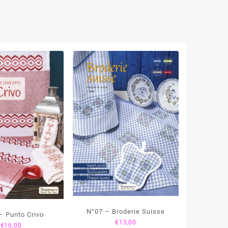
N°07 – Broderie Suisse
4 – Punto Crivo
€
15,00
€
16,00