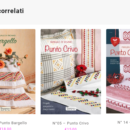
correlati
N° 1
Punto Bargello
N°05 – Punto Crivo
€
18,00
€
15,00