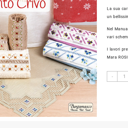
La sua cara
un bellissi
Nel Manual
vari schemi
I lavori pr
Mara ROSI 
N°10
-
-
Punto
Crivo
quant