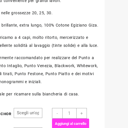
to conveniente per grandi lavori.
 nelle grossezze 20, 25, 30.
o brillante, extra lungo, 100% Cotone Egiziano Giza.
 ricamo a 4 capi, molto ritorto, mercerizzato e
ellente solidità al lavaggio (tinte solide) e alla luce.
armente raccomandato per realizzare del Punto a
nto Intaglio, Punto Venezia, Blackwork, Whitework,
li tirati, Punto Festone, Punto Piatto e dei motivi
monogrammi e iniziali.
deale per ricamare sulla biancheria di casa.
Ricamo
-
+
NCHOR
ANCHOR
matassa
Aggiungi al carrello