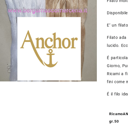
Filato mol
Disponibile
E’ un filat
Filato ada
lucido. Ecc
É particol
Giorno, Pu
Ricami a fi
fini come 
É il filo i
RicamoA
gr.50