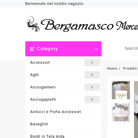
Skip
Benvenuto nel nostro negozio
to
content
Category
Accessori
Home
Prodotti
Aghi
Asciugamani
Asciugapiatti
Astucci e Porta Accessori
Bavaglini
Bordi in Tela Aida