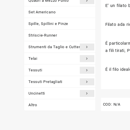
Quadri a Mezzo Punto
E’ un filato
Set Americano
Spille, Spillini e Pinze
Filato ada ri
Striscie-Runner
É particolar
Strumenti da Taglio e Cutter
a fili tirati
Telai
É il filo ide
Tessuti
Tessuti Pretagliati
Uncinetti
COD:
N/A
Altro