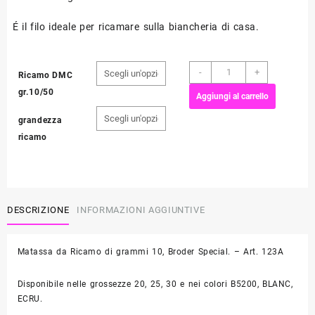
É il filo ideale per ricamare sulla biancheria di casa.
Ricamo
-
+
Ricamo DMC
DMC
gr.10/50
Aggiungi al carrello
matassa
grammi
grandezza
10
ricamo
quantità
DESCRIZIONE
INFORMAZIONI AGGIUNTIVE
Matassa da Ricamo di grammi 10, Broder Special. – Art. 123A
Disponibile nelle grossezze 20, 25, 30 e nei colori B5200, BLANC,
ECRU.