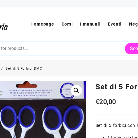
Homepage
Corsi
I manuali
Eventi
Neg
Sea
Set di 5 Forbici DMC
Set di 5 Fo
€
20,00
Set di 5 forbici con 
1 forbice da tag