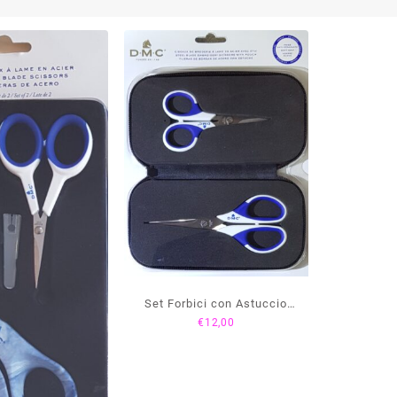
Set Forbici con Astuccio
€
12,00
U1950