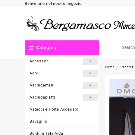
Skip
Benvenuto nel nostro negozio
to
content
Category
Accessori
Home
Prodotti
Aghi
Asciugamani
Asciugapiatti
Astucci e Porta Accessori
Bavaglini
Bordi in Tela Aida