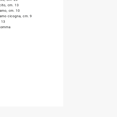
cito, cm. 13
camo, cm. 10
camo cicogna, cm. 9
m 13
 gomma