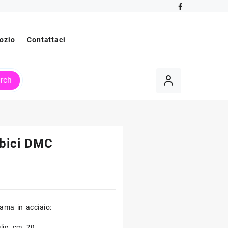
ozio
Contattaci
rch
rbici DMC
lama in acciaio:
lio, cm. 20