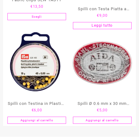
€
13,50
Spilli con Testa Piatta a
€
9,00
Fiore PRYM
Scegli
Questo
prodotto
Leggi tutto
ha
più
varianti.
Le
opzioni
possono
essere
scelte
nella
pagina
del
prodotto
Spilli con Testina in Plastica
Spilli Ø 0.6 mm x 30 mm
€
6,00
€
5,00
Gialla PRYM
AIDA PRYM
Aggiungi al carrello
Aggiungi al carrello