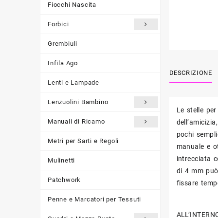
Fiocchi Nascita
Forbici
Grembiuli
Infila Ago
DESCRIZIONE
Lenti e Lampade
Lenzuolini Bambino
Le stelle pe
Manuali di Ricamo
dell’amicizia
pochi sempli
Metri per Sarti e Regoli
manuale e ott
intrecciata 
Mulinetti
di 4 mm può 
Patchwork
fissare tempo
Penne e Marcatori per Tessuti
ALL’INTERN