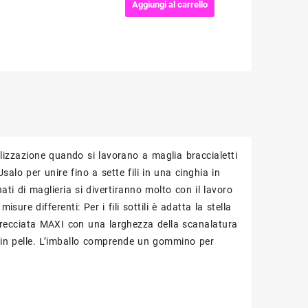
Intrecciare
Aggiungi al carrello
PRYM
quantità
alizzazione quando si lavorano a maglia braccialetti
Usalo per unire fino a sette fili in una cinghia in
ti di maglieria si divertiranno molto con il lavoro
sure differenti: Per i fili sottili è adatta la stella
ntrecciata MAXI con una larghezza della scanalatura
ri in pelle. L’imballo comprende un gommino per