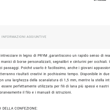
INFORMAZIONI AGGIUNTIVE
r intrecciare in legno di PRYM ,garantiscono un rapido senso di re
, manici di borse personalizzati, segnalibri e cinturini per occhiali. 
ci passaggi. Poiché usarlo è facilissimo, anche i giovani appassiona
erranno risultati creativi in ​​pochissimo tempo. Disponibile in due mi
con una larghezza della scanalatura di 1,5 mm, mentre la stella i
essere perfettamente utilizzata per fili di lana più spessi e nast
raneamente il filo e i manuali di istruzioni.
O DELLA CONFEZIONE: