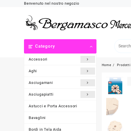
Skip
Benvenuto nel nostro negozio
to
content
Category
Accessori
Home
Prodotti
Aghi
Asciugamani
Asciugapiatti
Astucci e Porta Accessori
Bavaglini
Bordi in Tela Aida