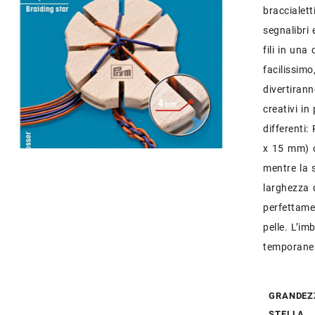
braccialett
segnalibri 
fili in una
facilissimo
divertirann
creativi in
differenti:
x 15 mm) c
mentre la 
larghezza 
perfettamen
pelle. L’i
temporaneam
GRANDEZ
STELLA