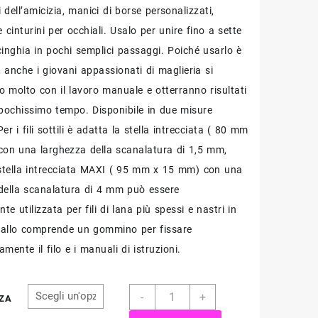
da
i dell’amicizia, manici di borse personalizzati,
€9,00
e cinturini per occhiali. Usalo per unire fino a sette
 cinghia in pochi semplici passaggi. Poiché usarlo è
a
, anche i giovani appassionati di maglieria si
€10,50
o molto con il lavoro manuale e otterranno risultati
 ​​pochissimo tempo. Disponibile in due misure
 Per i fili sottili è adatta la stella intrecciata ( 80 mm
on una larghezza della scanalatura di 1,5 mm,
stella intrecciata MAXI ( 95 mm x 15 mm) con una
della scanalatura di 4 mm può essere
te utilizzata per fili di lana più spessi e nastri in
mballo comprende un gommino per fissare
ente il filo e i manuali di istruzioni.
Stella
-
+
ZA
per