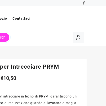
ozio
Contattaci
rch
 per Intrecciare PRYM
Fascia
€
10,50
di
per intrecciare in legno di PRYM ,garantiscono un
prezzo:
so di realizzazione quando si lavorano a maglia