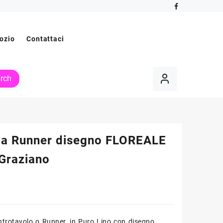
ozio
Contattaci
rch
cia Runner disegno FLOREALE
i Graziano
entrotavolo o Runner, in Puro Lino con disegno