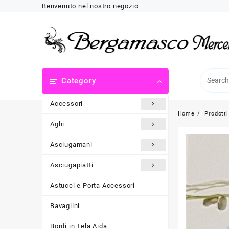
Skip
Benvenuto nel nostro negozio
to
content
Category
Accessori
Home
Prodotti
Aghi
Asciugamani
Asciugapiatti
Astucci e Porta Accessori
Bavaglini
Bordi in Tela Aida