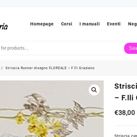
Homepage
Corsi
I manuali
Eventi
Neg
Sea
Striscia Runner disegno FLOREALE – F.lli Graziano
Stris
– F.ll
€
38,00
Striscia c