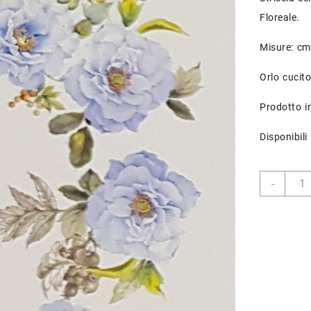
Floreale.
Misure: cm
Orlo cucit
Prodotto in
Disponibil
Strisc
-
Runne
diseg
FLOR
-
F.lli
Grazi
quant