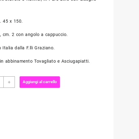
. 45 x 150.
o, cm. 2 con angolo a cappuccio.
 Italia dalla F.lli Graziano.
i in abbinamento Tovagliato e Asciugapiatti.
ia
+
Aggiungi al carrello
r
no
EALE
ano
ità