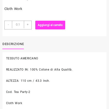
Cloth Work
Tessuto
-
+
Aggiungi al carrello
da
Patchwork
"Teiere"
quantità
DESCRIZIONE
TESSUTO AMERICANO
REALIZZATO IN: 100% Cotone di Alta Qualità.
ALTEZZA: 110 cm / 43.3 Inch.
Cod. Tea Party-2
Cloth Work