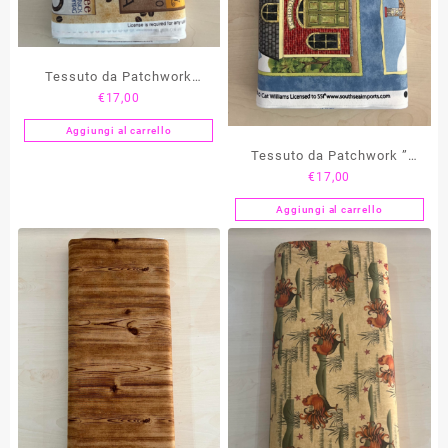
Tessuto da Patchwork
€
17,00
“Moka”
Aggiungi al carrello
Tessuto da Patchwork ”
€
17,00
Quilting Village “
Aggiungi al carrello