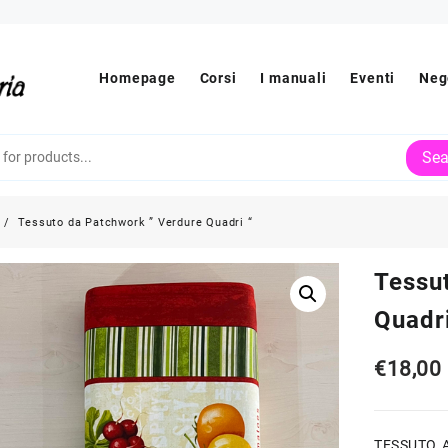
Homepage
Corsi
I manuali
Eventi
Neg
Sea
Tessuto da Patchwork ” Verdure Quadri “
Tessu
Quadri
€
18,00
TESSUTO 