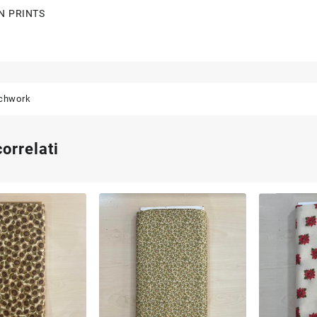
N PRINTS
chwork
correlati