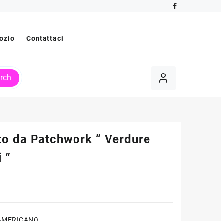
ozio
Contattaci
rch
to da Patchwork ” Verdure
 “
AMERICANO