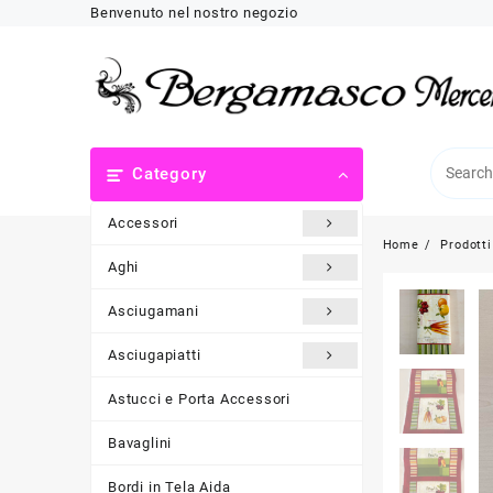
Skip
Benvenuto nel nostro negozio
to
content
Category
Accessori
Home
Prodotti
Aghi
Asciugamani
Asciugapiatti
Astucci e Porta Accessori
Bavaglini
Bordi in Tela Aida