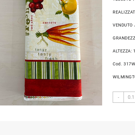
REALIZZATO
VENDUTO 
GRANDEZZA
ALTEZZA: 1
Cod. 317
WILMINGT
Tessu
-
da
Patch
"
Verdu
Quadr
"