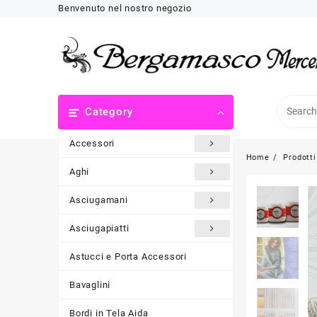
Skip
Benvenuto nel nostro negozio
to
content
Category
Accessori
Home
Prodotti
Aghi
Asciugamani
Asciugapiatti
Astucci e Porta Accessori
Bavaglini
Bordi in Tela Aida