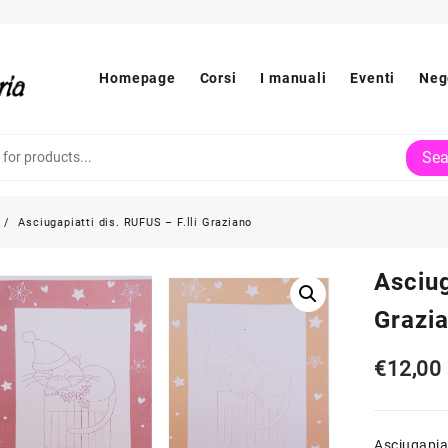
Homepage
Corsi
I manuali
Eventi
Neg
Sea
Asciugapiatti dis. RUFUS – F.lli Graziano
Asciug
Grazi
€
12,00
Asciugapia