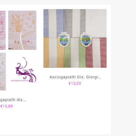
Asciugapiatti Dis. Giorgia
€
12,00
F.lli Graziano
gapiatti dis.
€
15,00
CCERE – F.lli
raziano