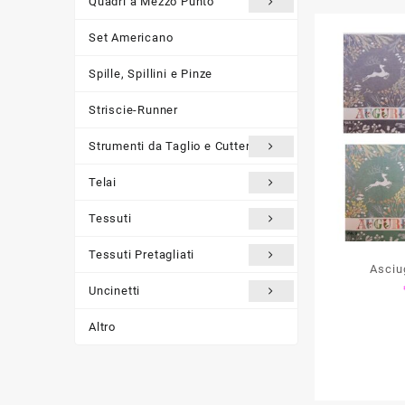
Quadri a Mezzo Punto
Set Americano
Spille, Spillini e Pinze
Striscie-Runner
Strumenti da Taglio e Cutter
Telai
Tessuti
Tessuti Pretagliati
Asciug
Uncinetti
SALTAR
G
Altro