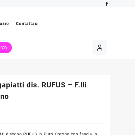
ozio
Contattaci
rch
apiatti dis. RUFUS – F.lli
ano
tti disegno RUFUS in Puro Cotone con fascia in