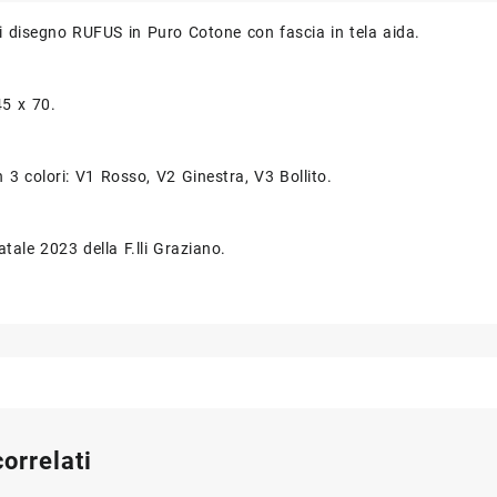
i disegno RUFUS in Puro Cotone con fascia in tela aida.
45 x 70.
n 3 colori: V1 Rosso, V2 Ginestra, V3 Bollito.
tale 2023 della F.lli Graziano.
correlati