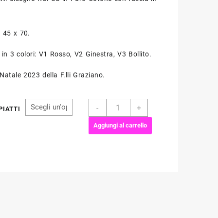
 45 x 70.
 in 3 colori: V1 Rosso, V2 Ginestra, V3 Bollito.
Natale 2023 della F.lli Graziano.
Asciugapiatti
-
+
PIATTI
dis.
RUFUS
Aggiungi al carrello
-
F.lli
Graziano
quantità