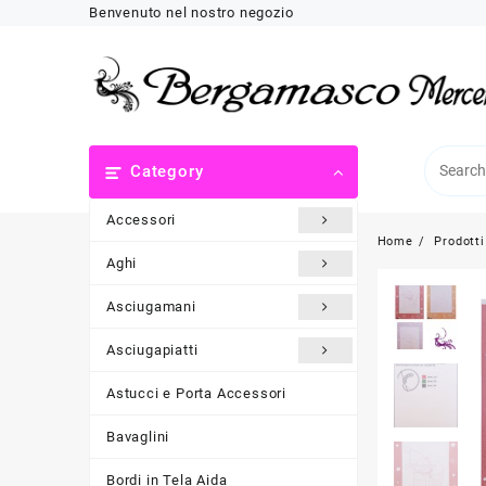
Skip
Benvenuto nel nostro negozio
to
content
Category
Accessori
Home
Prodotti
Aghi
Asciugamani
Asciugapiatti
Astucci e Porta Accessori
Bavaglini
Bordi in Tela Aida