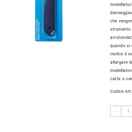
modellatura
danneggiare
che vengon
strumento 
arrotondat
quando si 
Inoltre il 
allargare l
modellatore
carta o ca
Codice Art
Forma
-
Angol
e
Bordi