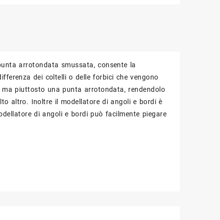
ità
 punta arrotondata smussata, consente la
ifferenza dei coltelli o delle forbici che vengono
vi ma piuttosto una punta arrotondata, rendendolo
o altro. Inoltre il modellatore di angoli e bordi è
modellatore di angoli e bordi può facilmente piegare