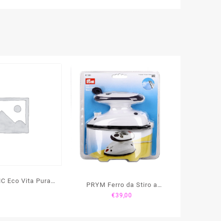
MC Eco Vita Pura
PRYM Ferro da Stiro a
 – art. 360
€
39,00
Vapore MINI