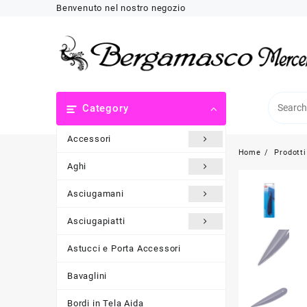
Skip
Benvenuto nel nostro negozio
to
content
Category
Accessori
Home
Prodotti
Aghi
Asciugamani
Asciugapiatti
Astucci e Porta Accessori
Bavaglini
Bordi in Tela Aida