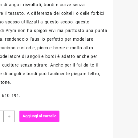
 di angoli risvoltati, bordi e curve senza
 il tessuto. A differenza dei coltelli o delle forbici
o spesso utilizzati a questo scopo, questo
di Prym non ha spigoli vivi ma piuttosto una punta
a, rendendolo l’ausilio perfetto per modellare
cuciono custodie, piccole borse e molto altro.
modellatore di angoli e bordi è adatto anche per
e cuciture senza stirare. Anche per il fai da te il
 di angoli e bordi può facilmente piegare feltro,
rtone.
. 610 191.
-
+
Aggiungi al carrello
i