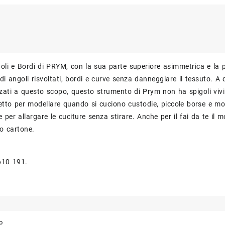
PRYM
quant
oli e Bordi di PRYM, con la sua parte superiore asimmetrica e la
i angoli risvoltati, bordi e curve senza danneggiare il tessuto. A d
zzati a questo scopo, questo strumento di Prym non ha spigoli vi
fetto per modellare quando si cuciono custodie, piccole borse e molt
 per allargare le cuciture senza stirare. Anche per il fai da te il 
 o cartone.
610 191.
o