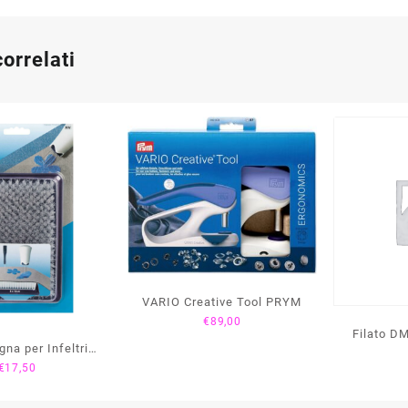
correlati
VARIO Creative Tool PRYM
€
89,00
Filato D
na per Infeltrire
Lana
€
17,50
PRYM