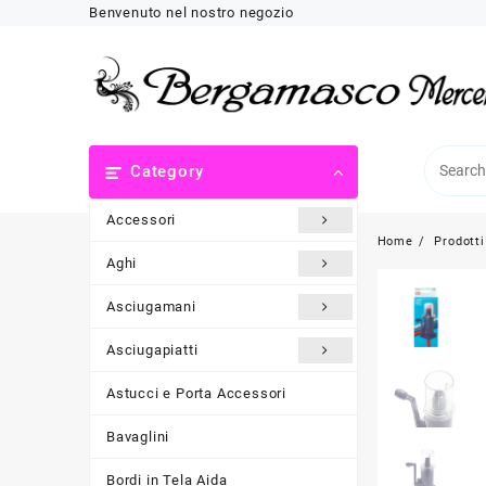
Skip
Benvenuto nel nostro negozio
to
content
Category
Accessori
Home
Prodotti
Aghi
Asciugamani
Asciugapiatti
Astucci e Porta Accessori
Bavaglini
Bordi in Tela Aida