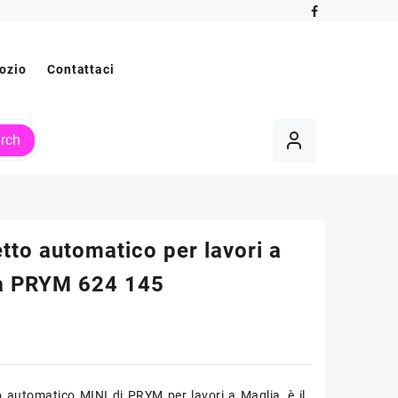
ozio
Contattaci
rch
tto automatico per lavori a
a PRYM 624 145
to automatico MINI di PRYM per lavori a Maglia, è il