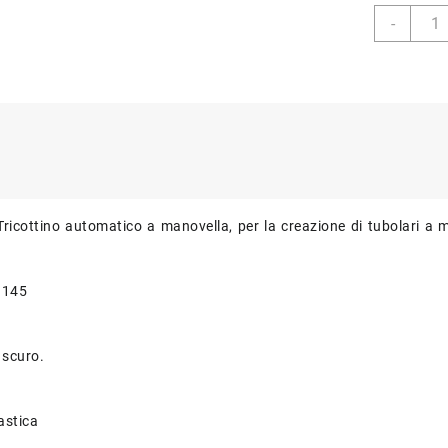
Mulin
-
autom
per
lavori
a
Magli
PRYM
624
145
quant
Tricottino automatico a manovella, per la creazione di tubolari a m
 145
 scuro.
astica