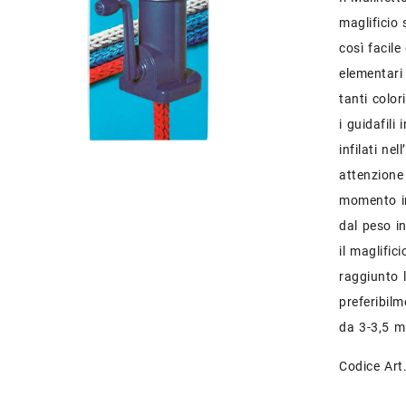
maglificio 
così facil
elementari
tanti color
i guidafili
infilati ne
attenzione 
momento in
dal peso in
il maglifi
raggiunto 
preferibilm
da 3-3,5 m
Codice Art