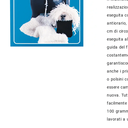
realizzazio
eseguita c
antiorario,
cm di circ
eseguita al
guida del 
costantemen
garantisco
anche i pri
o polsini 
essere cam
nuova. Tutt
facilmente 
100 gramm
lavorati a 