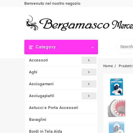
Skip
Benvenuto nel nostro negozio
to
content
Category
Accessori
Home
Prodotti
Aghi
Asciugamani
Asciugapiatti
Astucci e Porta Accessori
Bavaglini
Bordi in Tela Aida