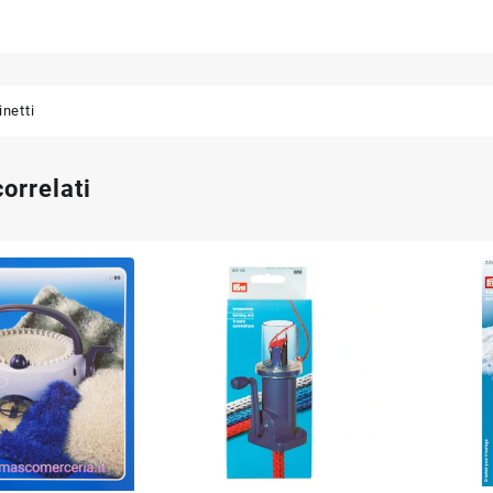
inetti
correlati